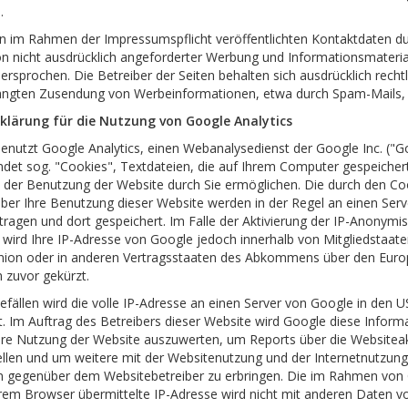
.
 im Rahmen der Impressumspflicht veröffentlichten Kontaktdaten dur
 nicht ausdrücklich angeforderter Werbung und Informationsmaterial
ersprochen. Die Betreiber der Seiten behalten sich ausdrücklich rechtl
langten Zusendung von Werbeinformationen, etwa durch Spam-Mails, 
lärung für die Nutzung von Google Analytics
enutzt Google Analytics, einen Webanalysedienst der Google Inc. ("G
ndet sog. "Cookies", Textdateien, die auf Ihrem Computer gespeiche
e der Benutzung der Website durch Sie ermöglichen. Die durch den Co
ber Ihre Benutzung dieser Website werden in der Regel an einen Ser
tragen und dort gespeichert. Im Falle der Aktivierung der IP-Anonymis
 wird Ihre IP-Adresse von Google jedoch innerhalb von Mitgliedstaate
nion oder in anderen Vertragsstaaten des Abkommens über den Euro
 zuvor gekürzt.
fällen wird die volle IP-Adresse an einen Server von Google in den 
t. Im Auftrag des Betreibers dieser Website wird Google diese Inform
re Nutzung der Website auszuwerten, um Reports über die Websiteak
len und um weitere mit der Websitenutzung und der Internetnutzun
n gegenüber dem Websitebetreiber zu erbringen. Die im Rahmen von
hrem Browser übermittelte IP-Adresse wird nicht mit anderen Daten 