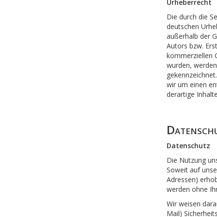
Urheberrecht
Die durch die Se
deutschen Urheb
außerhalb der G
Autors bzw. Erst
kommerziellen Ge
wurden, werden 
gekennzeichnet.
wir um einen en
derartige Inhal
Datenschu
Datenschutz
Die Nutzung uns
Soweit auf unse
Adressen) erhobe
werden ohne Ihr
Wir weisen dara
Mail) Sicherheit