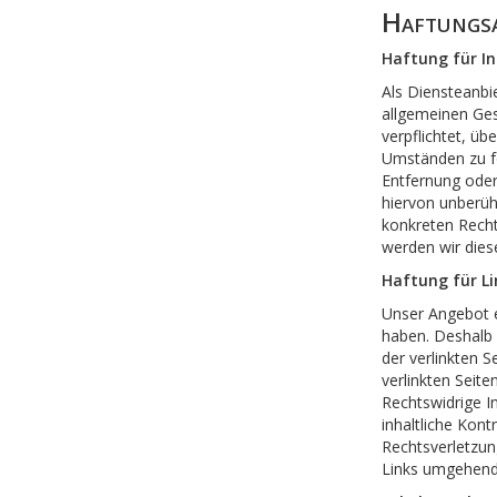
Haftungsa
Haftung für In
Als Diensteanbi
allgemeinen Ges
verpflichtet, ü
Umständen zu for
Entfernung oder
hiervon unberühr
konkreten Rech
werden wir dies
Haftung für Li
Unser Angebot en
haben. Deshalb 
der verlinkten S
verlinkten Seit
Rechtswidrige I
inhaltliche Kont
Rechtsverletzun
Links umgehend