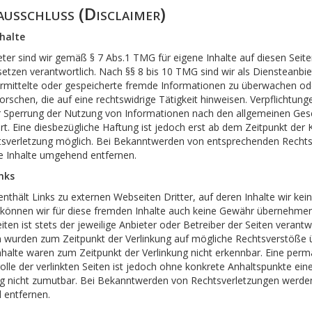
usschluss (Disclaimer)
halte
eter sind wir gemäß § 7 Abs.1 TMG für eigene Inhalte auf diesen Seit
etzen verantwortlich. Nach §§ 8 bis 10 TMG sind wir als Diensteanbie
bermittelte oder gespeicherte fremde Informationen zu überwachen od
schen, die auf eine rechtswidrige Tätigkeit hinweisen. Verpflichtung
 Sperrung der Nutzung von Informationen nach den allgemeinen Ges
t. Eine diesbezügliche Haftung ist jedoch erst ab dem Zeitpunkt der 
tsverletzung möglich. Bei Bekanntwerden von entsprechenden Rechts
e Inhalte umgehend entfernen.
nks
thält Links zu externen Webseiten Dritter, auf deren Inhalte wir kein
können wir für diese fremden Inhalte auch keine Gewähr übernehmen.
eiten ist stets der jeweilige Anbieter oder Betreiber der Seiten verantw
en wurden zum Zeitpunkt der Verlinkung auf mögliche Rechtsverstöße ü
nhalte waren zum Zeitpunkt der Verlinkung nicht erkennbar. Eine per
rolle der verlinkten Seiten ist jedoch ohne konkrete Anhaltspunkte ein
g nicht zumutbar. Bei Bekanntwerden von Rechtsverletzungen werden
 entfernen.