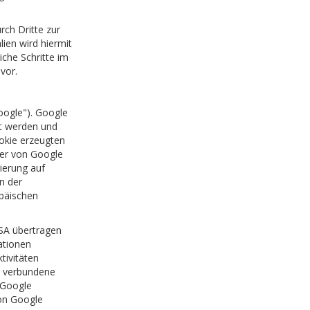
ch Dritte zur
ien wird hiermit
iche Schritte im
vor.
oogle"). Google
rt werden und
okie erzeugten
ver von Google
ierung auf
n der
päischen
USA übertragen
ationen
tivitäten
g verbundene
 Google
von Google