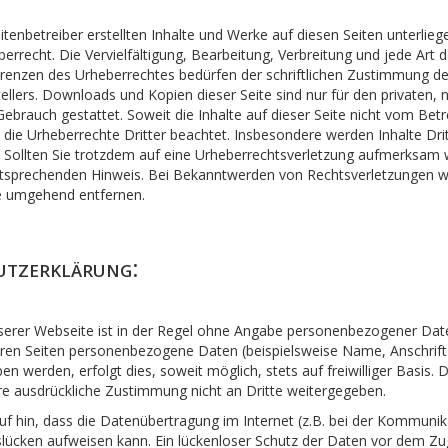
itenbetreiber erstellten Inhalte und Werke auf diesen Seiten unterlie
errecht. Die Vervielfältigung, Bearbeitung, Verbreitung und jede Art 
renzen des Urheberrechtes bedürfen der schriftlichen Zustimmung de
ellers. Downloads und Kopien dieser Seite sind nur für den privaten, n
brauch gestattet. Soweit die Inhalte auf dieser Seite nicht vom Betre
die Urheberrechte Dritter beachtet. Insbesondere werden Inhalte Drit
 Sollten Sie trotzdem auf eine Urheberrechtsverletzung aufmerksam 
tsprechenden Hinweis. Bei Bekanntwerden von Rechtsverletzungen w
te umgehend entfernen.
tzerklärung:
erer Webseite ist in der Regel ohne Angabe personenbezogener Dat
ren Seiten personenbezogene Daten (beispielsweise Name, Anschrift
n werden, erfolgt dies, soweit möglich, stets auf freiwilliger Basis. 
e ausdrückliche Zustimmung nicht an Dritte weitergegeben.
uf hin, dass die Datenübertragung im Internet (z.B. bei der Kommunik
slücken aufweisen kann. Ein lückenloser Schutz der Daten vor dem Zugr