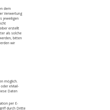
gen dem
der Verwertung
s jeweiligen
icht
iber erstellt
ter als solche
werden, bitten
erden wir
en möglich.
 oder eMail-
Diese Daten
ation per E-
iff durch Dritte