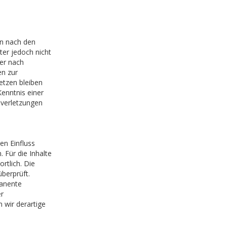
en nach den
ter jedoch nicht
er nach
en zur
etzen bleiben
Kenntnis einer
verletzungen
en Einfluss
 Für die Inhalte
ortlich. Die
berprüft.
manente
er
 wir derartige