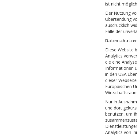
ist nicht möglich
Der Nutzung von
Übersendung von
ausdrücklich wid
Falle der unver
Datenschutzerk
Diese Website b
Analytics verwe
die eine Analys
Informationen ü
in den USA über
dieser Webseite
Europäischen U
Wirtschaftsraum
Nur in Ausnahme
und dort gekürz
benutzen, um Ih
zusammenzustel
Dienstleistunge
Analytics von I